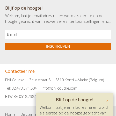
Blijf op de hoogte!
Welkom, laat je emailadres na en word als eerste op de
hoogte gebracht van nieuwe series, tentoonstellingen, enz.:
INSCHRIJVEN
Contacteer me
Phil Coucke
Zeusstraat 8
8510 Kortrijk-Marke (Belgium)
Tel: 32.473.571.804
info@philcoucke.com
BTW BE 0518.738.182
Blijf op de hoogte!
x
Welkom, laat je emailadres na en word
als eerste op de hoogte gebracht van
Home
Disclaimer
Privacybeleid
Contact