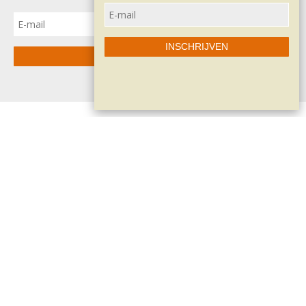
INSCHRIJVEN
INSCHRIJVEN
Contacteer me
Phil Coucke
Zeusstraat 8
8510 Kortrijk-Marke (Belgium)
Tel: 32.473.571.804
info@philcoucke.com
BTW BE 0518.738.182
Home
Disclaimer
Privacybeleid
Contact
Shop/workshops
Sitemap
Winkelmandje
Algemene voorwaarden
Betaalinformatie
Retour & ruilen