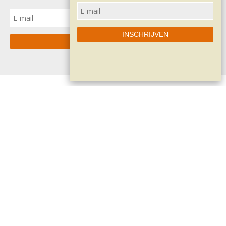
INSCHRIJVEN
INSCHRIJVEN
Contacteer me
Phil Coucke
Zeusstraat 8
8510 Kortrijk-Marke (Belgium)
Tel: 32.473.571.804
info@philcoucke.com
BTW BE 0518.738.182
Home
Disclaimer
Privacybeleid
Contact
Shop/workshops
Sitemap
Winkelmandje
Algemene voorwaarden
Betaalinformatie
Retour & ruilen